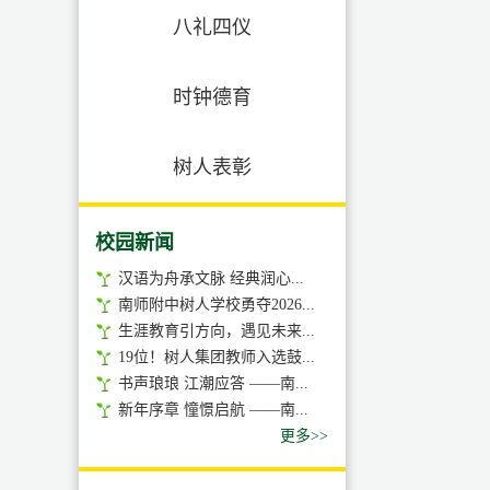
八礼四仪
时钟德育
树人表彰
校园新闻
汉语为舟承文脉 经典润心...
南师附中树人学校勇夺2026...
生涯教育引方向，遇见未来...
19位！树人集团教师入选鼓...
书声琅琅 江潮应答 ——南...
新年序章 憧憬启航 ——南...
更多>>