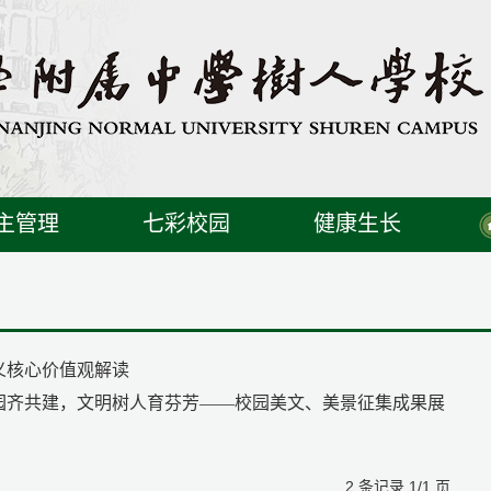
主管理
七彩校园
健康生长
义核心价值观解读
园齐共建，文明树人育芬芳——校园美文、美景征集成果展
2 条记录 1/1 页