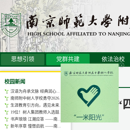
思想引领
党群共建
依法治校
校园新闻
汉语为舟承文脉 经典润心...
南师附中树人学校勇夺2026...
聆听“
生涯教育引方向，遇见未来...
19位！树人集团教师入选鼓...
书声琅琅 江潮应答 ——南...
新年序章 憧憬启航 ——南...