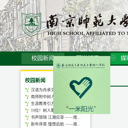
校园新闻
图说新闻
媒
校园新闻
汉语为舟承文脉 经典润心...
南师附中树人学校勇夺2026...
生涯教育引方向，遇见未来...
19位！树人集团教师入选鼓...
书声琅琅 江潮应答 ——南...
新年序章 憧憬启航 ——南...