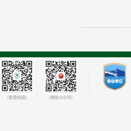
（智慧校园）
（微信公众号）