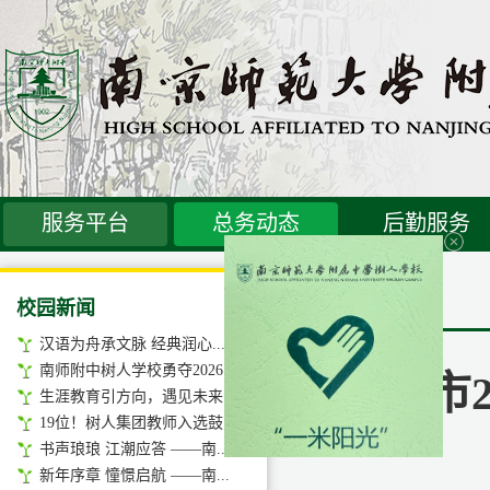
服务平台
总务动态
后勤服务
校园新闻
汉语为舟承文脉 经典润心...
南师附中树人学校勇夺2026...
南京市
生涯教育引方向，遇见未来...
19位！树人集团教师入选鼓...
书声琅琅 江潮应答 ——南...
新年序章 憧憬启航 ——南...