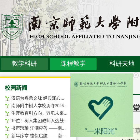
教学科研
课程教学
科研天地
校园新闻
汉语为舟承文脉 经典润心...
南师附中树人学校勇夺2026...
多样的课堂
生涯教育引方向，遇见未来...
19位！树人集团教师入选鼓...
书声琅琅 江潮应答 ——南...
新年序章 憧憬启航 ——南...