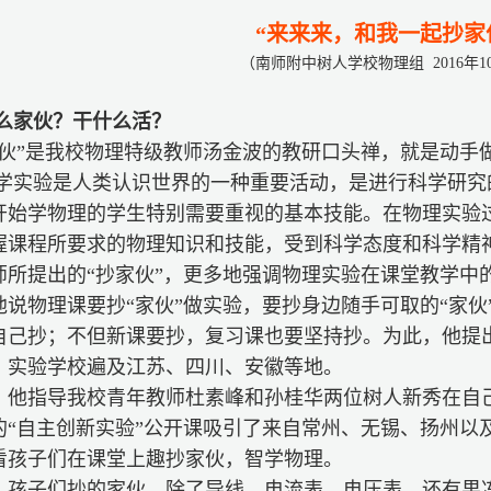
“来来来，和我一起抄家
（南师附中树人学校物理组 2016年1
么家伙？干什么活？
家伙”是我校物理特级教师汤金波的教研口头禅，就是动手
学实验是人类认识世界的一种重要活动，是进行科学研究
开始学物理的学生特别需要重视的基本技能。在物理实验
握课程所要求的物理知识和技能，受到科学态度和科学精
师所提出的“抄家伙”，更多地强调物理实验在课堂教学中
他说物理课要抄“家伙”做实验，要抄身边随手可取的“家伙
自己抄；不但新课要抄，复习课也要坚持抄。为此，他提出
，实验学校遍及江苏、四川、安徽等地。
，他指导我校青年教师杜素峰和孙桂华两位树人新秀在自
的“自主创新实验”公开课吸引了来自常州、无锡、扬州以
看孩子们在课堂上趣抄家伙，智学物理。
，孩子们抄的家伙，除了导线，电流表，电压表，还有果