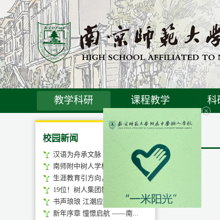
教学科研
课程教学
科
校园新闻
汉语为舟承文脉 经典润心...
南师附中树人学校勇夺2026...
生涯教育引方向，遇见未来...
19位！树人集团教师入选鼓...
书声琅琅 江潮应答 ——南...
新年序章 憧憬启航 ——南...