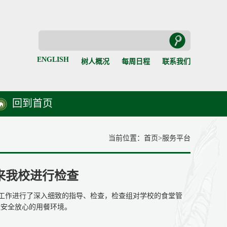
ENGLISH
树人概况
每周日程
联系我们
回到首页
当前位置：
首页
>
服务平台
来我校进行检查
工作进行了深入细致的指导、检查，检查组对学校的食堂管
造安全放心的用餐环境。